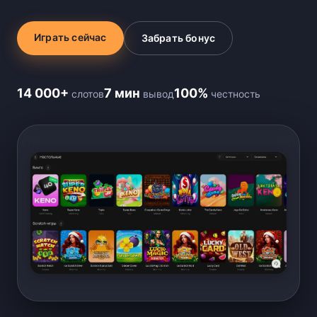
Играть сейчас
Забрать бонус
14 000+
7 мин
100%
слотов
вывод
честность