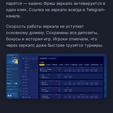
парятся — казино Фреш зеркало активируется в
один клик. Ссылка на зеркало всегда в Telegram-
канале.
Скорость работы зеркала не уступает
основному домену. Сохранены все депозиты,
бонусы и история игр. Игроки отмечали, что
через зеркало даже быстрее грузятся турниры.