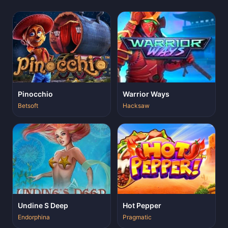
Pinocchio
Warrior Ways
Betsoft
Hacksaw
Undine S Deep
Hot Pepper
Endorphina
Pragmatic