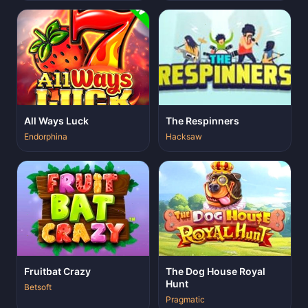
All Ways Luck
The Respinners
Endorphina
Hacksaw
Fruitbat Crazy
The Dog House Royal
Hunt
Betsoft
Pragmatic