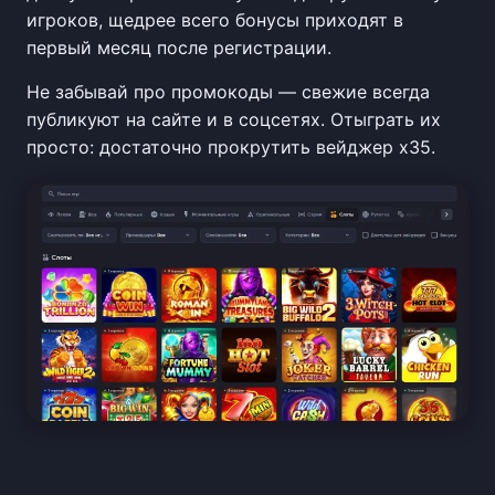
игроков, щедрее всего бонусы приходят в
первый месяц после регистрации.
Не забывай про промокоды — свежие всегда
публикуют на сайте и в соцсетях. Отыграть их
просто: достаточно прокрутить вейджер x35.